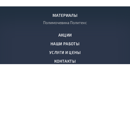
МАТЕРИАЛЫ
Полимочевина Политекс
АКЦИИ
НАШИ РАБОТЫ
УСЛУГИ И ЦЕНЫ
КОНТАКТЫ
+7 (812) 640-20-89
Заказать звонок
198097
,
Россия, Санкт-Петербург
,
ул. Трефолева д.2,корпус 10,
лит. М
polymer.spb@gmail.com
© 2008-2026, ООО «Полимертехнологии КС»
Утепление, антикоррозийная обработка и гидроизоляция зданий и