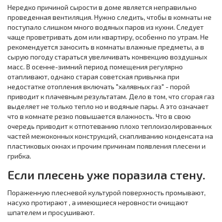
Нередко причиной сырости в доме является неправильно
проведенная вентиляция. Нужно следить, чтобы в комнаты не
поступало слишком много водяных паров из кухни. Следует
чаще проветривать дом или квартиру, особенно по утрам. Не
рекомендуется заносить в комнаты влажные предметы, а в
сырую погоду стараться увеличивать конвекцию воздушных
масс. В осенне-зимний период помещения регулярно
отапливают, однако старая советская привычка при
недостатке отопления включать "халявных газ" - порой
приводит к плачевным результатам. Дело в том, что сгорая газ
выделяет не только тепло но и водяные пары. А это означает
что в комнате резко повышается влажность. Что в свою
очередь приводит к отпотеванию плохо теплоизолированных
частей межоконных конструкций, скапливанию конденсата на
пластиковых окнах и прочим причинам появления плесени и
грибка.
Если плесень уже поразила стену.
Пораженную плесневой культурой поверхность промывают,
насухо протирают , а имеющиеся неровности очищают
шпателем и просушивают.