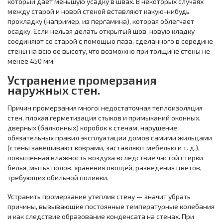
который дает меньшую усадку в швах. В некоторых случаях
между старой и новой стеной вставляют какую-нибудь
прокладку (например, из пергамина), которая облегчает
осадку. Если нельзя делать открытый шов, новую кладку
соединяют со старой с помощью паза, сделанного в середине
стены на всю ее высоту, что возможно при толщине стены не
менее 450 мм.
Устранение промерзания
наружных стен.
Причин промерзания много: недостаточная теплоизоляция
стен, плохая герметизация стыков и примыканий оконных,
дверных (балконных) коробок к стенам, нарушение
обязательных правил эксплуатации домов самими жильцами
(стены завешивают коврами, заставляют мебелью и т. д.),
повышенная влажность воздуха вследствие частой стирки
белья, мытья полов, хранения овощей, разведения цветов,
требующих обильной поливки.
Устранить промерзание утеплив стену — значит убрать
причины, вызывающие постоянные температурные колебания
и как следствие образование конденсата на стенах. При