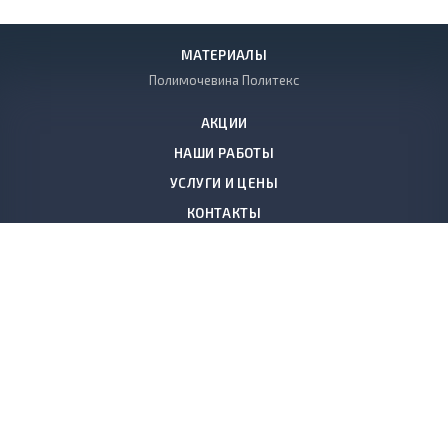
МАТЕРИАЛЫ
Полимочевина Политекс
АКЦИИ
НАШИ РАБОТЫ
УСЛУГИ И ЦЕНЫ
КОНТАКТЫ
+7 (812) 640-20-89
Заказать звонок
198097
,
Россия, Санкт-Петербург
,
ул. Трефолева д.2,корпус 10,
лит. М
polymer.spb@gmail.com
© 2008-2026, ООО «Полимертехнологии КС»
Утепление, антикоррозийная обработка и гидроизоляция зданий и