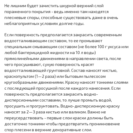
Не лишним будет зачистить шкуркой верхний слой
пораженного покрытия - ведь именно там находятся
плесневые споры, способные существовать даже в очень
неблагоприятных условиях долгие годы.
Если поверхность предполагается закрасить современным
водоотталкивающим составом, то ее промывают
специальным смывающим составом (не более 100 г уксуса или
любой бактерицидной жидкости на 10 л воды)
прямолинейными движениями в направлении света, после
чего просушивают, сухую поверхность красят
водоотталкивающей грунтовкой. Состав наносят кистью,
краскопультом (1—2 раза) или бытовым пылесосом
кругообразными движениями. Краску наносят тонкими слоями
с последующей просушкой после каждого нанесения. Если
поверхность предполагается закрасить водно-
дисперсионными составами, то лучше промыть водой,
просушить и прогрунтовать. Водно-дисперсионную краску
наносят за 2—3 раза кистью или валиком. Важно не
переусердствовать - первые слои краски должны быть
достаточно тонкими чтобы предотвратить проникновение
спор плесени в верхние декоративные слои.