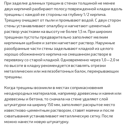
При заделке длинных трещин в стенах толщиной не менее
двух кирпичей разбирают полосу поврежденной кладки вдоль
трещины с каждой ее стороны на глубину 1/2 кирпича.
Трещину очищают от пыли и промывают водой. С двух сторон
стены устанавливают опалубку и нагнетают цементный
раствор участками на высоту не более 1,5 м. При широких
трещинах пустоты предварительно заполняют мелким
кирпичным щебнем и затем нагнетают раствор. Наружные
разобранные части стены заделывают кладкой из целого
хорошо обожженного кирпича на смешанном растворе в
перевязку со старой кладкой. Одновременно через 1,0—2,0 м
по высоте в кладку рекомендуется вставлять отрезки
металлических или железобетонных балок, перекрывающих
трещины.
Когда трещины возникли в местах соприкасновения
неоднородных материалов, например древесины и камня или
древесины и бетона, то сначала на стене удаляют слой
штукатурки на ширину 150 мм, заполняют раскрытое место
известково-цементным раствором, ставят маячки и после
схватывания устанавливают металлическую сетку. После
можно нанести новую штукатурку.