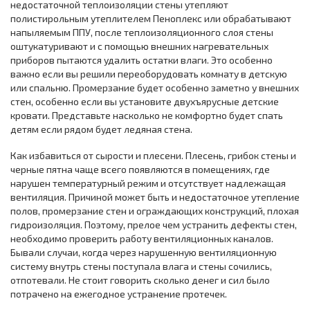
недостаточной теплоизоляции стены утепляют
полистирольным утеплителем Пеноплекс или обрабатывают
напыляемым ППУ, после теплоизоляционного слоя стены
оштукатуривают и с помощью внешних нагревательных
приборов пытаются удалить остатки влаги. Это особенно
важно если вы решили переоборудовать комнату в детскую
или спальню. Промерзание будет особенно заметно у внешних
стен, особенно если вы установите двухъярусные детские
кровати. Представьте насколько не комфортно будет спать
детям если рядом будет ледяная стена.
Как избавиться от сырости и плесени. Плесень, грибок стены и
черные пятна чаще всего появляются в помещениях, где
нарушен температурный режим и отсутствует надлежащая
вентиляция. Причиной может быть и недостаточное утепление
полов, промерзание стен и ограждающих конструкций, плохая
гидроизоляция. Поэтому, прелое чем устранить дефекты стен,
необходимо проверить работу вентиляционных каналов.
Бывали случаи, когда через нарушенную вентиляционную
систему внутрь стены поступала влага и стены сочились,
отпотевали. Не стоит говорить сколько денег и сил было
потрачено на ежегодное устранение протечек.