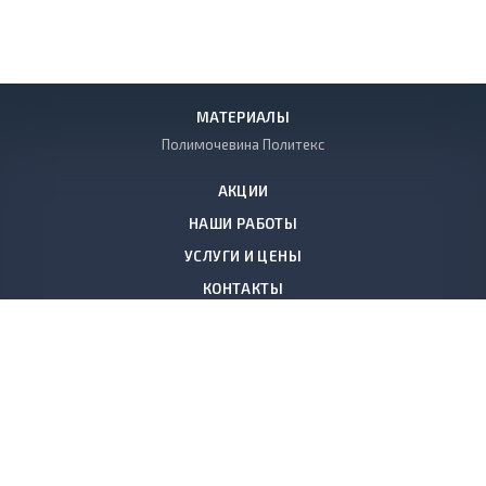
МАТЕРИАЛЫ
Полимочевина Политекс
АКЦИИ
НАШИ РАБОТЫ
УСЛУГИ И ЦЕНЫ
КОНТАКТЫ
+7 (812) 640-20-89
Заказать звонок
198097
,
Россия, Санкт-Петербург
,
ул. Трефолева д.2,корпус 10,
лит. М
polymer.spb@gmail.com