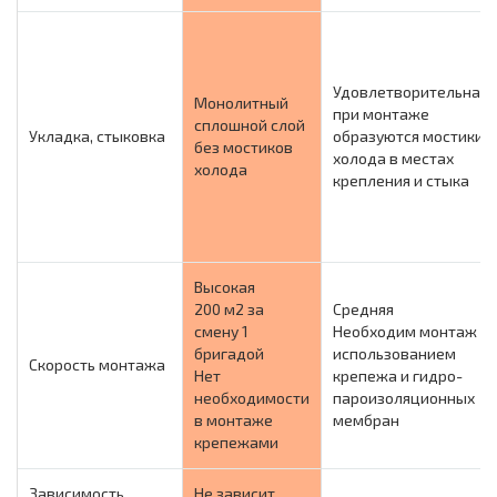
Удовлетворительная
Монолитный
при монтаже
сплошной слой
Укладка, стыковка
образуются мостики
без мостиков
холода в местах
холода
крепления и стыка
Высокая
200 м2 за
Средняя
смену 1
Необходим монтаж с
бригадой
использованием
Скорость монтажа
Нет
крепежа и гидро-
необходимости
пароизоляционных
в монтаже
мембран
крепежами
Зависимость
Не зависит,