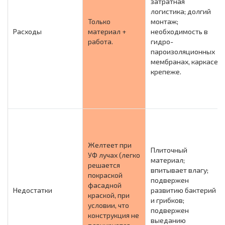
затратная
логистика; долгий
Только
монтаж;
Расходы
материал +
необходимость в
работа.
гидро-
пароизоляционных
мембранах, каркасе,
крепеже.
Желтеет при
Плиточный
УФ лучах (легко
материал;
решается
впитывает влагу;
покраской
подвержен
фасадной
Недостатки
развитию бактерий
краской, при
и грибков;
условии, что
подвержен
конструкция не
выеданию